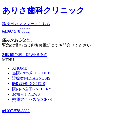
ありさ歯科クリニック
診療日カレンダーはこちら
ハハハニコ
tel.097-578-
8882
痛みがあるなど、
緊急の場合には直接お電話にてお問合せください
24時間予約可能
WEB予約
MENU
A
HOME
当院の特徴
FEATURE
診療案内
DIAGNOSIS
医師紹介
DOCTOR
院内の様子
GALLERY
お知らせ
NEWS
交通アクセス
ACCESS
ハハハニコ
tel.097-578-
8882