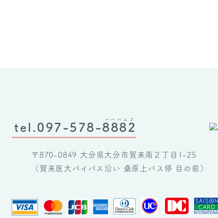
ハハハニコ
tel.097-578-
8882
〒870-0849 大分県大分市賀来南２丁目1-25
（賀来医大バイパス沿い 桑原上バス停 目の前）