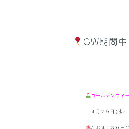
GW期間
ゴールデンウィ
　４月２９日(水)
なお４月３０日(