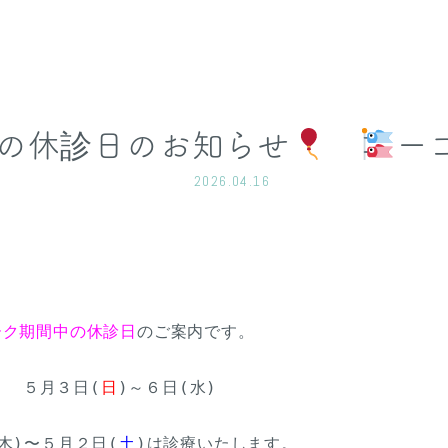
中の休診日のお知らせ
ー
2026.04.16
ーク期間中の休診日
のご案内です。

　　５月３日(
日
)～６日(水)

木)〜５月２日(
土
)は診療いたします。
